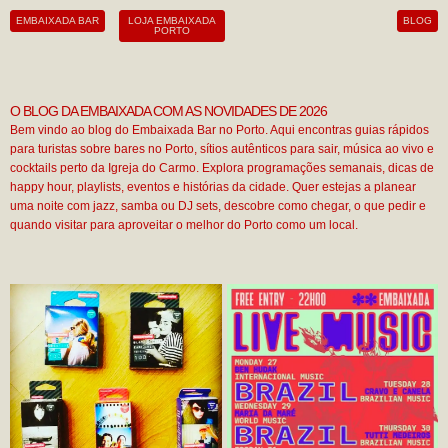
Skip
EMBAIXADA BAR
LOJA EMBAIXADA
BLOG
to
PORTO
content
O BLOG DA EMBAIXADA COM AS NOVIDADES DE 2026
Bem vindo ao blog do Embaixada Bar no Porto. Aqui encontras guias rápidos
para turistas sobre bares no Porto, sítios autênticos para sair, música ao vivo e
cocktails perto da Igreja do Carmo. Explora programações semanais, dicas de
happy hour, playlists, eventos e histórias da cidade. Quer estejas a planear
uma noite com jazz, samba ou DJ sets, descobre como chegar, o que pedir e
quando visitar para aproveitar o melhor do Porto como um local.