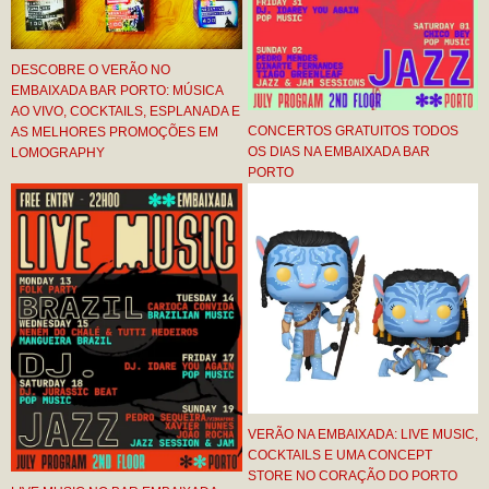
DESCOBRE O VERÃO NO
EMBAIXADA BAR PORTO: MÚSICA
AO VIVO, COCKTAILS, ESPLANADA E
CONCERTOS GRATUITOS TODOS
AS MELHORES PROMOÇÕES EM
OS DIAS NA EMBAIXADA BAR
LOMOGRAPHY
PORTO
VERÃO NA EMBAIXADA: LIVE MUSIC,
COCKTAILS E UMA CONCEPT
STORE NO CORAÇÃO DO PORTO