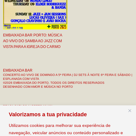
EMBAIXADA BAR PORTO: MÚSICA
AO VIVO DO SAMBA AO JAZZ COM
VISTA PARA A IGREJA DO CARMO
EMBAIXADA BAR
CONCERTO AO VIVO DE DOMINGO A 5ª FEIRA | DJ SETS À NOITE 6ª FEIRA E SÁBADO |
ESPLANADA COM VISTA
©2026 EMBAIXADA DO PORTO, TODOS OS DIREITOS RESERVADOS
DESENHADO COM AMOR E MÚSICA NO PORTO
PRAÇA CARLOS ALBERTO Nº 121
R/C & 1º ANDAR
Valorizamos a tua privacidade
PORTO, PORTUGAL
Utilizamos cookies para melhorar sua experiência de
CONTACTO: +351 912 133 034
navegação, veicular anúncios ou conteúdo personalizado e
EMAIL: INFO@EMBAIXADAPORTO.COM