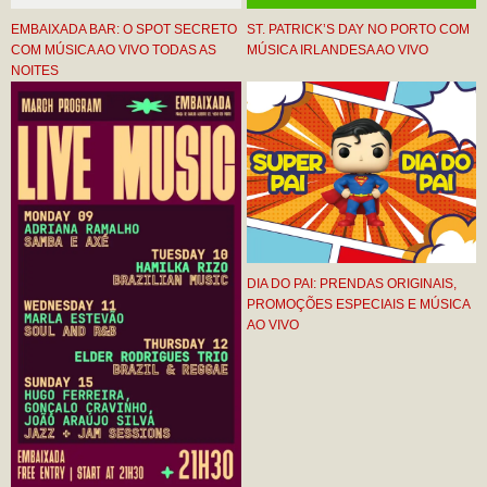
EMBAIXADA BAR: O SPOT SECRETO
ST. PATRICK’S DAY NO PORTO COM
COM MÚSICA AO VIVO TODAS AS
MÚSICA IRLANDESA AO VIVO
NOITES
DIA DO PAI: PRENDAS ORIGINAIS,
PROMOÇÕES ESPECIAIS E MÚSICA
AO VIVO