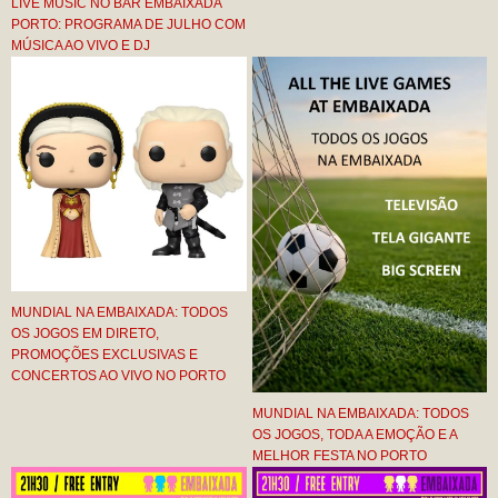
LIVE MUSIC NO BAR EMBAIXADA
PORTO: PROGRAMA DE JULHO COM
MÚSICA AO VIVO E DJ
MUNDIAL NA EMBAIXADA: TODOS
OS JOGOS EM DIRETO,
PROMOÇÕES EXCLUSIVAS E
CONCERTOS AO VIVO NO PORTO
MUNDIAL NA EMBAIXADA: TODOS
OS JOGOS, TODA A EMOÇÃO E A
MELHOR FESTA NO PORTO