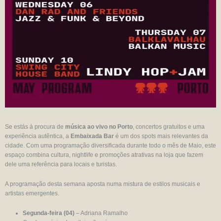
Se estás à procura de
música ao vivo no Porto
, concertos gratuitos e uma
experiência autêntica, a
Embaixada Bar
é um dos spots mais relevantes da
cidade. Com uma programação diversificada durante todo o mês de Maio, este
espaço combina cultura, nightlife e promoções atrativas na loja que fazem
dele uma referência para locais e turistas.
A programação desta semana aposta numa mistura de estilos musicais e
artistas emergentes.
Segunda-feira (04)
– Adriana Ramalho