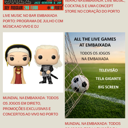
VERÃO NA EMBAIXADA: LIVE MUSIC,
COCKTAILS E UMA CONCEPT
STORE NO CORAÇÃO DO PORTO
LIVE MUSIC NO BAR EMBAIXADA
PORTO: PROGRAMA DE JULHO COM
MÚSICA AO VIVO E DJ
MUNDIAL NA EMBAIXADA: TODOS
OS JOGOS EM DIRETO,
PROMOÇÕES EXCLUSIVAS E
CONCERTOS AO VIVO NO PORTO
MUNDIAL NA EMBAIXADA: TODOS