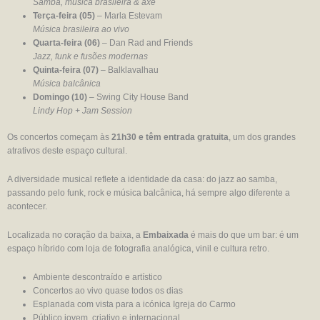
Samba, música brasileira & axé
Terça-feira (05)
– Marla Estevam
Música brasileira ao vivo
Quarta-feira (06)
– Dan Rad and Friends
Jazz, funk e fusões modernas
Quinta-feira (07)
– Balklavalhau
Música balcânica
Domingo (10)
– Swing City House Band
Lindy Hop + Jam Session
Os concertos começam às
21h30 e têm entrada gratuita
, um dos grandes
atrativos deste espaço cultural.
A diversidade musical reflete a identidade da casa: do jazz ao samba,
passando pelo funk, rock e música balcânica, há sempre algo diferente a
acontecer.
Localizada no coração da baixa, a
Embaixada
é mais do que um bar: é um
espaço híbrido com loja de fotografia analógica, vinil e cultura retro.
Ambiente descontraído e artístico
Concertos ao vivo quase todos os dias
Esplanada com vista para a icónica Igreja do Carmo
Público jovem, criativo e internacional