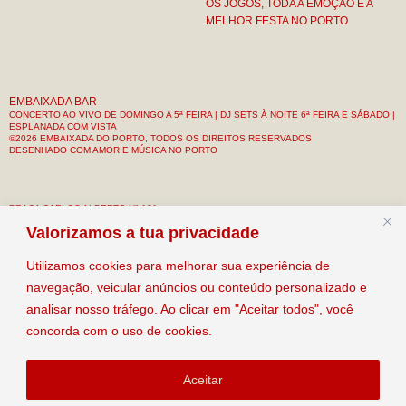
OS JOGOS, TODA A EMOÇÃO E A
MELHOR FESTA NO PORTO
EMBAIXADA BAR
CONCERTO AO VIVO DE DOMINGO A 5ª FEIRA | DJ SETS À NOITE 6ª FEIRA E SÁBADO |
ESPLANADA COM VISTA
©2026 EMBAIXADA DO PORTO, TODOS OS DIREITOS RESERVADOS
DESENHADO COM AMOR E MÚSICA NO PORTO
PRAÇA CARLOS ALBERTO Nº 121
R/C & 1º ANDAR
Valorizamos a tua privacidade
PORTO, PORTUGAL
Utilizamos cookies para melhorar sua experiência de
CONTACTO: +351 912 133 034
navegação, veicular anúncios ou conteúdo personalizado e
EMAIL: INFO@EMBAIXADAPORTO.COM
INSTAGRAM: @EMBAIXADA_BAR
analisar nosso tráfego. Ao clicar em "Aceitar todos", você
concorda com o uso de cookies.
HORÁRIO:
10:00H – 02:00H
Aceitar
EVERYDAY