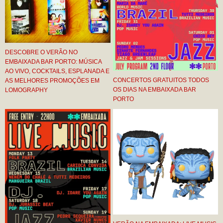
DESCOBRE O VERÃO NO
EMBAIXADA BAR PORTO: MÚSICA
AO VIVO, COCKTAILS, ESPLANADA E
CONCERTOS GRATUITOS TODOS
AS MELHORES PROMOÇÕES EM
OS DIAS NA EMBAIXADA BAR
LOMOGRAPHY
PORTO