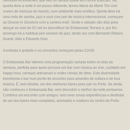
melodias envolventes, que vão do samba suave aos ritmos tropicais. Na
quarta-feira a noite é um pouco diferente, temos
Maria da Mané Trio
com
covers de músicas do mundo, num ambiente mais eclético. Quinta-feira há
uma roda de samba, jazz e soul com jam de música internacional, começam
as
Groove in Sessions
com a cantora Inah. Sexta e sábado são dias para
dançar ao som de DJ set no dancefloor do Embaixada Terrace e, por fim,
domingo há a habitual jam session de jazz, desta vez com
Bernardo Ribeiro
,
Duarte Júlio
e
Eduardo Dias.
A entrada é gratuita e os concertos começam pelas 21h30.
O Embaixada Bar oferece uma programação variada todos os dias da
semana, perfeita para quem procura um bar com música ao vivo, cocktails em
happy hour, cervejas artesanais e noites cheias de ritmo. Esta diversidade
transforma o bar num ponto de encontro para amantes de cultura e de boa
música. É, sem dúvida, um dos melhores bares para sair no Porto. Se ainda
não conheces o Embaixada Bar, vem descobrir o melhor da noite portuense.
Combina um encontro com amigos: vem viver novas experiências e desfrutar
de um dos bares mais completos, animados e criativos do centro do Porto.