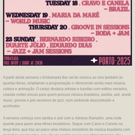
A partir desta semana o Embaixada Bar vai ter música ao vivo também às
quartas-feiras, ampliando a programação e oferecendo ainda mais música,
cultura e animação. O cartaz destaca artistas e bandas com estilos variados,
criando noites únicas para quem procura música brasileira, samba, axé, world
music, groove e jam sessions de jazz, num ambiente descontraído e
acolhedor.
A semana começa com samba e axé com a
Adriana Ramalho
, uma noite
quente para quem ama ritmos brasileiros. Segue com Carvo e Canela na
terça-feira, que traz ao palco uma mistura irresistível de música brasileira com