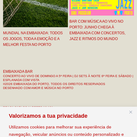
BAR COM MÚSICA AO VIVO NO
PORTO: JUNHO CHEGA À
MUNDIAL NA EMBAIXADA: TODOS
EMBAIXADA COM CONCERTOS,
OS JOGOS, TODA A EMOÇÃO E A
JAZZ E RITMOS DO MUNDO
MELHOR FESTA NO PORTO
EMBAIXADA BAR
CONCERTO AO VIVO DE DOMINGO A 5ª FEIRA | DJ SETS À NOITE 6ª FEIRA E SÁBADO |
ESPLANADA COM VISTA
©2026 EMBAIXADA DO PORTO, TODOS OS DIREITOS RESERVADOS
DESENHADO COM AMOR E MÚSICA NO PORTO
PRAÇA CARLOS ALBERTO Nº 121
R/C & 1º ANDAR
Valorizamos a tua privacidade
PORTO, PORTUGAL
Utilizamos cookies para melhorar sua experiência de
CONTACTO: +351 912 133 034
navegação, veicular anúncios ou conteúdo personalizado e
EMAIL: INFO@EMBAIXADAPORTO.COM