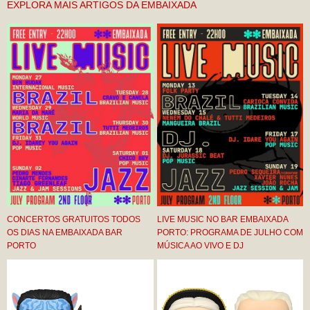
EXPLORA MAIS ARTIGOS DA EMBAIXADA
CONCERTOS GRATUITOS TODOS
LIVE MUSIC NO BAR EMBAIXADA
OS DIAS NA EMBAIXADA BAR
PORTO: PROGRAMA DE JULHO COM
PORTO
MÚSICA AO VIVO E DJ