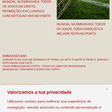
MUNDIAL NA EMBAIXADA: TODOS
OS JOGOS EM DIRETO,
PROMOÇÕES EXCLUSIVAS E
CONCERTOS AO VIVO NO PORTO
MUNDIAL NA EMBAIXADA: TODOS
OS JOGOS, TODA A EMOÇÃO E A
MELHOR FESTA NO PORTO
EMBAIXADA BAR
CONCERTO AO VIVO DE DOMINGO A 5ª FEIRA | DJ SETS À NOITE 6ª FEIRA E SÁBADO |
ESPLANADA COM VISTA
©2026 EMBAIXADA DO PORTO, TODOS OS DIREITOS RESERVADOS
DESENHADO COM AMOR E MÚSICA NO PORTO
PRAÇA CARLOS ALBERTO Nº 121
R/C & 1º ANDAR
Valorizamos a tua privacidade
PORTO, PORTUGAL
Utilizamos cookies para melhorar sua experiência de
CONTACTO: +351 912 133 034
navegação, veicular anúncios ou conteúdo personalizado e
EMAIL: INFO@EMBAIXADAPORTO.COM