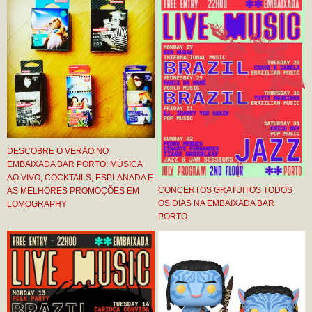
DESCOBRE O VERÃO NO
EMBAIXADA BAR PORTO: MÚSICA
AO VIVO, COCKTAILS, ESPLANADA E
CONCERTOS GRATUITOS TODOS
AS MELHORES PROMOÇÕES EM
OS DIAS NA EMBAIXADA BAR
LOMOGRAPHY
PORTO