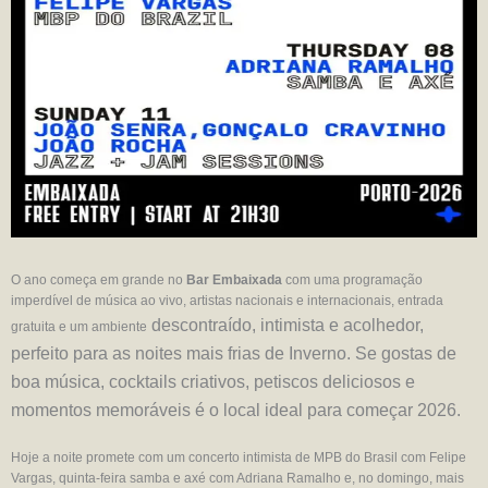
O ano começa em grande no
Bar Embaixada
com uma programação
imperdível de música ao vivo, artistas nacionais e internacionais, entrada
descontraído, intimista e acolhedor,
gratuita e um ambiente
perfeito para as noites mais frias de Inverno. Se gostas de
boa música, cocktails criativos, petiscos deliciosos e
momentos memoráveis é o local ideal para começar 2026.
Hoje a noite promete com um concerto intimista de MPB do Brasil com Felipe
Vargas, quinta-feira samba e axé com Adriana Ramalho e, no domingo, mais