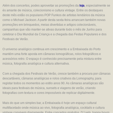
Além dos concertos, podes aproveitar as promoções da
loja
, especialmente se
és amante de música, colecionismo e cultura vintage. Entre os destaques
deste mês estão os populares POP Funkos de artistas lendários da música
como o Michael Jackson. A partir desta sexta-feira arrancam também novas
promoções em brinquedos, meias divertidas e artigos colecionáveis,
campanhas que vão manter-se ativas durante todo o mês de Junho para
celebrar o Dia Mundial da Criança e a chegada das Festas Populares e dos
Festivais de Verão.
O universo analógico continua em crescimento e a Embaixada do Porto
mantém uma forte aposta em câmaras lomográficas, rolos fotográficos e
acessórios retro. O espaço é conhecido precisamente pela mistura entre
música, fotografia analógica e cultura alternativa.
Com a chegada dos Festivais de Verão, cresce também a procura por câmaras
descartáveis, câmaras analógicas e rolos criativos da Lomography, para
registar todos os momentos ao estilo anos 90. As câmaras analógicas são
ideais para festivais de música, sunsets e viagens de verão, criando
fotografias com textura e cores impossíveis de replicar digitalmente.
Mais do que um simples bar, a Embaixada é hoje um espaço cultural
multifacetado onde música ao vivo, fotografia analógica, cocktails e cultura
vintage convivem diariamente. Entre concertos gratuitos, DJ sets, happy hours