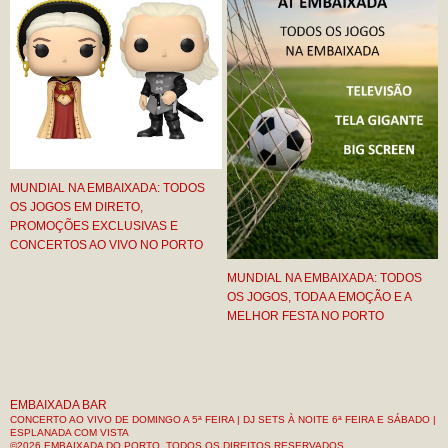
MUNDIAL NA EMBAIXADA: TODOS
OS JOGOS EM DIRETO,
PROMOÇÕES EXCLUSIVAS E
CONCERTOS AO VIVO NO PORTO
MUNDIAL NA EMBAIXADA: TODOS
OS JOGOS, TODA A EMOÇÃO E A
MELHOR FESTA NO PORTO
EMBAIXADA BAR
CONCERTO AO VIVO DE DOMINGO A 5ª FEIRA | DJ SETS À NOITE 6ª FEIRA E SÁBADO |
ESPLANADA COM VISTA
©2026 EMBAIXADA DO PORTO, TODOS OS DIREITOS RESERVADOS