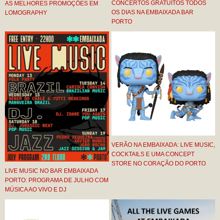
CONCERTOS GRATUITOS TODOS
AS MELHORES PROMOÇÕES EM
OS DIAS NA EMBAIXADA BAR
LOMOGRAPHY
PORTO
VERÃO NA EMBAIXADA: LIVE MUSIC,
COCKTAILS E UMA CONCEPT
STORE NO CORAÇÃO DO PORTO
LIVE MUSIC NO BAR EMBAIXADA
PORTO: PROGRAMA DE JULHO COM
MÚSICA AO VIVO E DJ